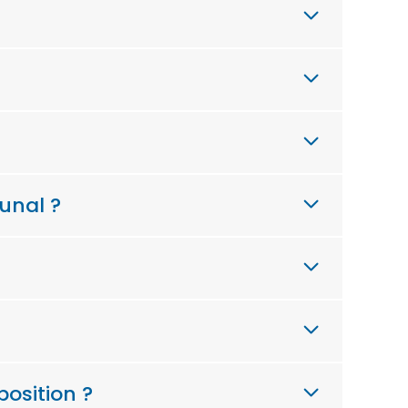
unal ?
position ?