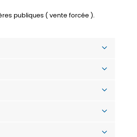
hères publiques (
vente forcée
).