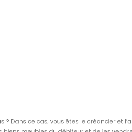
? Dans ce cas, vous êtes le créancier et l’a
es
biens meubles
du débiteur et de les vendr