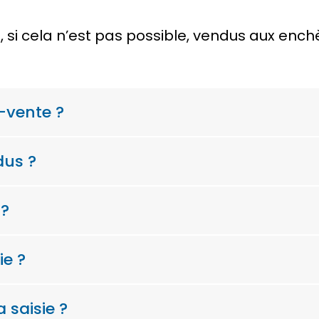
u, si cela n’est pas possible, vendus aux enc
-vente ?
dus ?
 ?
ie ?
a saisie ?