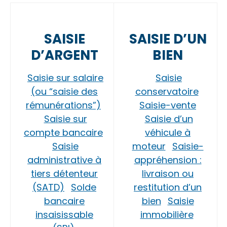
SAISIE
SAISIE D’UN
D’ARGENT
BIEN
Saisie sur salaire
Saisie
(ou “saisie des
conservatoire
rémunérations”)
Saisie-vente
Saisie sur
Saisie d’un
compte bancaire
véhicule à
Saisie
moteur
Saisie-
administrative à
appréhension :
tiers détenteur
livraison ou
(SATD)
Solde
restitution d’un
bancaire
bien
Saisie
insaisissable
immobilière