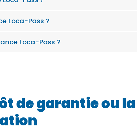
ce Loca-Pass ?
vance Loca-Pass ?
ôt de garantie ou l
ation