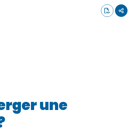
erger une
?