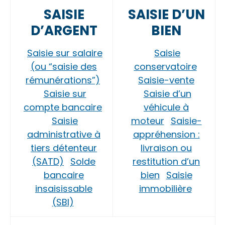
SAISIE
SAISIE D’UN
D’ARGENT
BIEN
Saisie sur salaire
Saisie
(ou “saisie des
conservatoire
rémunérations”)
Saisie-vente
Saisie sur
Saisie d’un
compte bancaire
véhicule à
Saisie
moteur
Saisie-
administrative à
appréhension :
tiers détenteur
livraison ou
(SATD)
Solde
restitution d’un
bancaire
bien
Saisie
insaisissable
immobilière
(SBI)