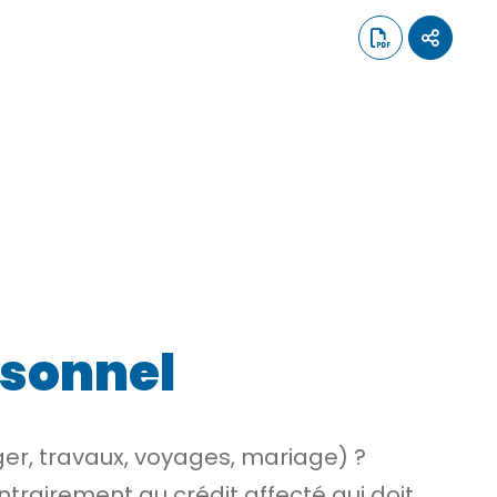
rsonnel
er, travaux, voyages, mariage) ?
ontrairement au crédit affecté qui doit