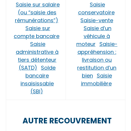
Saisie sur salaire
Saisie
(ou “saisie des
conservatoire
rémunérations”)
Saisie-vente
Saisie sur
Saisie d’un
compte bancaire
véhicule à
Saisie
moteur
Saisie-
administrative à
appréhension :
tiers détenteur
livraison ou
(SATD)
Solde
restitution d’un
bancaire
bien
Saisie
insaisissable
immobilière
(SBI)
AUTRE RECOUVREMENT