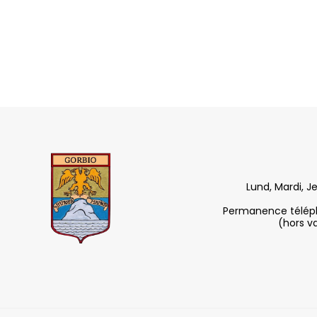
Lund, Mardi, J
Permanence télépho
(hors v