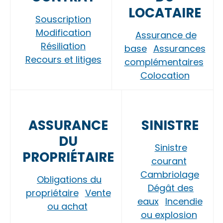
LOCATAIRE
Souscription
Modification
Assurance de
Résiliation
base
Assurances
Recours et litiges
complémentaires
Colocation
ASSURANCE
SINISTRE
DU
Sinistre
PROPRIÉTAIRE
courant
Cambriolage
Obligations du
Dégât des
propriétaire
Vente
eaux
Incendie
ou achat
ou explosion