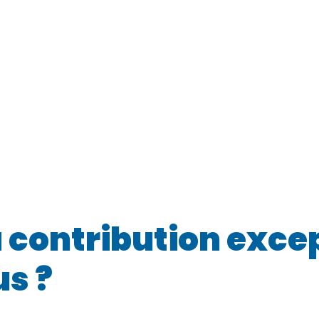
a contribution exce
us ?