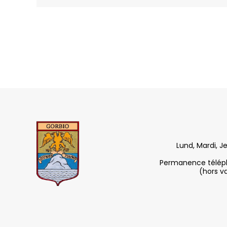
Lund, Mardi, J
Permanence télépho
(hors v