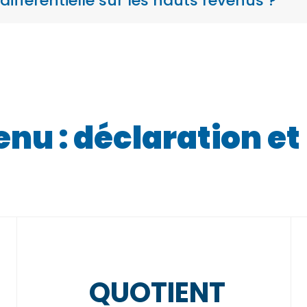
différentielle sur les hauts revenus ?
enu : déclaration e
QUOTIENT