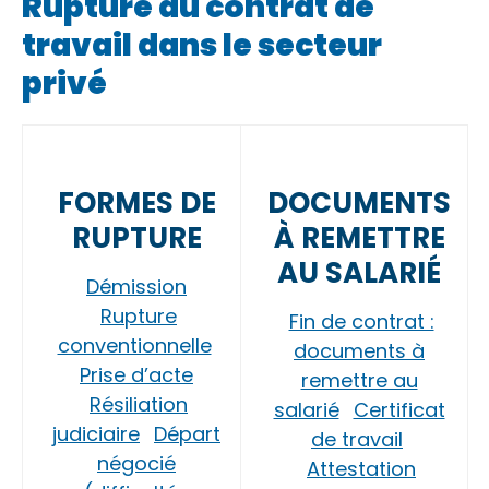
Rupture du contrat de
travail dans le secteur
privé
FORMES DE
DOCUMENTS
RUPTURE
À REMETTRE
AU SALARIÉ
Démission
Rupture
Fin de contrat :
conventionnelle
documents à
Prise d’acte
remettre au
Résiliation
salarié
Certificat
judiciaire
Départ
de travail
négocié
Attestation