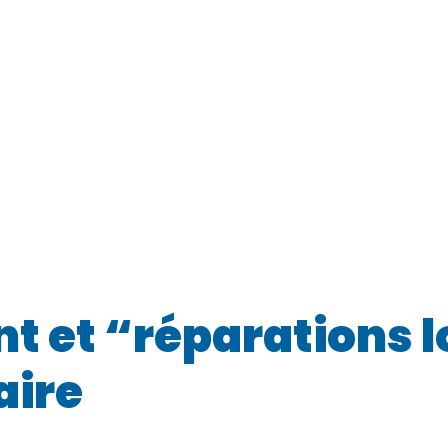
t et “réparations l
aire