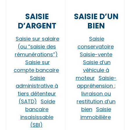
SAISIE
SAISIE D’UN
D’ARGENT
BIEN
Saisie sur salaire
Saisie
(ou “saisie des
conservatoire
rémunérations”)
Saisie-vente
Saisie sur
Saisie d’un
compte bancaire
véhicule à
Saisie
moteur
Saisie-
administrative à
appréhension :
tiers détenteur
livraison ou
(SATD)
Solde
restitution d’un
bancaire
bien
Saisie
insaisissable
immobilière
(SBI)