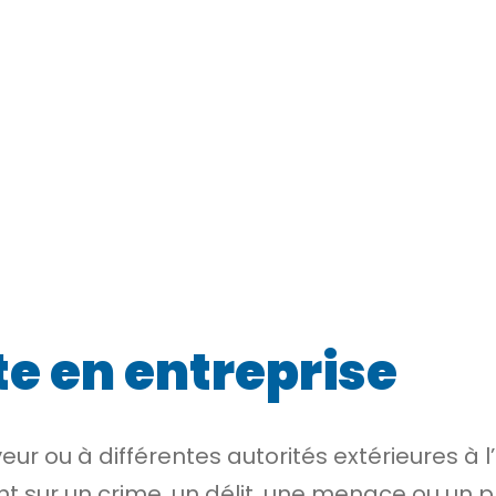
te en entreprise
eur ou à différentes autorités extérieures à 
t sur un
crime
, un
délit
, une menace ou un pr