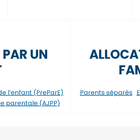
 PAR UN
ALLOCAT
T
FAM
e l’enfant (PreParE)
Parents séparés
E
ce parentale (AJPP)