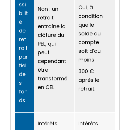
ssi
Oui, à
Non : un
bilit
condition
retrait
é
que le
entraîne la
de
solde du
clôture du
ret
compte
PEL, qui
rait
soit d’au
peut
par
moins
cependant
tiel
être
300 €
de
transformé
après le
s
en CEL
retrait.
fon
ds
Intérêts
Intérêts