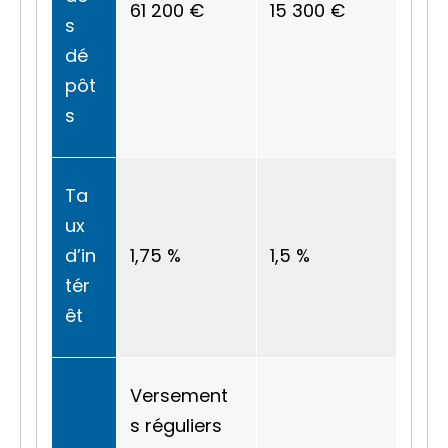
61 200 €
15 300 €
s
dé
pôt
s
Ta
ux
d’in
1,75 %
1,5 %
tér
êt
Versement
s réguliers