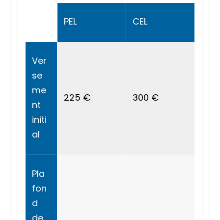
PEL
CEL
Ver
se
me
225 €
300 €
nt
initi
al
Pla
fon
d
de