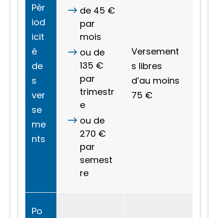
Pér
de
45 €
iod
par
icit
mois
é
Versement
ou de
135 €
de
s libres
par
s
d’au moins
trimestr
ver
75 €
e
se
ou de
me
270 €
nts
par
semest
re
Po