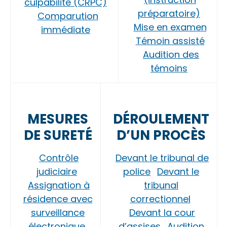
culpabilité (CRPC)
préparatoire)
Comparution
Mise en examen
immédiate
Témoin assisté
Audition des
témoins
MESURES
DÉROULEMENT
DE SURETÉ
D’UN PROCÈS
Contrôle
Devant le tribunal de
judiciaire
police
Devant le
Assignation à
tribunal
résidence avec
correctionnel
surveillance
Devant la cour
électronique
d’assises
Audition