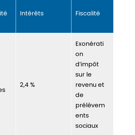
ité
Intérêts
Fiscalité
Exonérati
on
d’impôt
sur le
2,4 %
revenu et
es
de
prélèvem
ents
sociaux