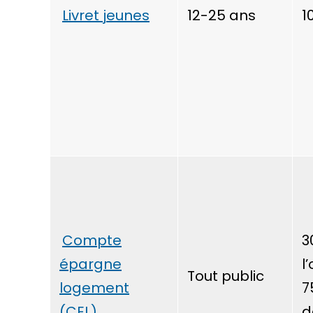
Livret jeunes
12-25 ans
1
Compte
3
épargne
l
Tout public
logement
7
(CEL)
d