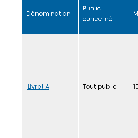
Public
Dénomination
M
concerné
Livret A
Tout public
1