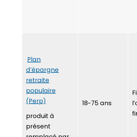
Plan
d’épargne
retraite
populaire
F
(Perp)
18-75 ans
l
f
produit à
présent
remplacé par