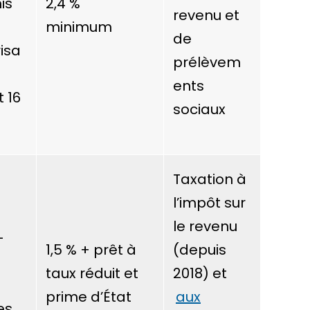
is
2,4 %
revenu et
minimum
de
isa
prélèvem
ents
 16
sociaux
Taxation à
l’impôt sur
le revenu
-
1,5 %
+ prêt à
(depuis
taux réduit et
2018) et
prime d’État
aux
es