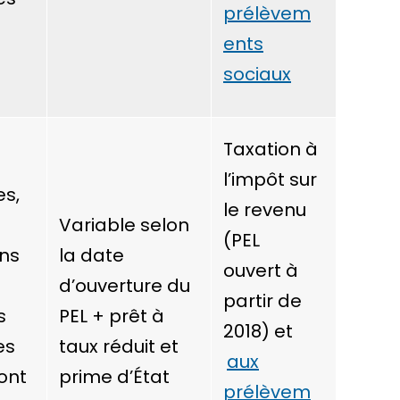
prélèvem
ents
sociaux
Taxation à
l’impôt sur
es,
le revenu
Variable selon
(PEL
ans
la date
ouvert à
d’ouverture du
partir de
s
PEL + prêt à
2018) et
es
taux réduit et
aux
sont
prime d’État
prélèvem