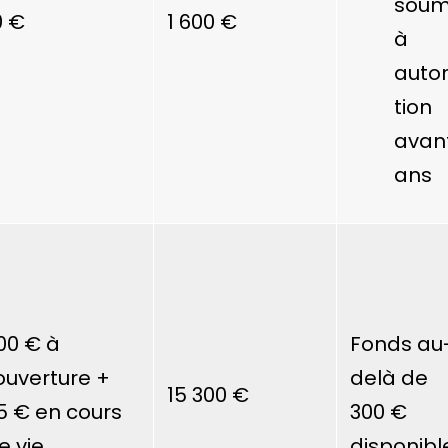
soum
0 €
1 600 €
à
autor
tion
avant
ans
00 €
à
Fonds au
’ouverture +
delà de
15 300 €
5 €
en cours
300 €
e vie
disponibl