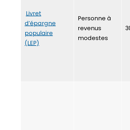
Livret
Personne à
d’épargne
revenus
3
populaire
modestes
(LEP)