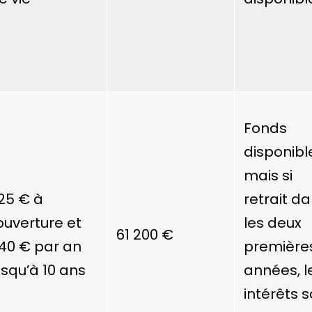
Fonds
disponibl
mais si
25 €
à
retrait d
’ouverture et
les deux
61 200 €
40 €
par an
première
usqu’à 10 ans
années, l
intérêts 