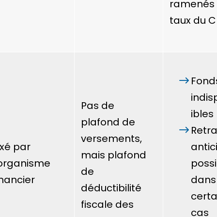
ramenés
taux du C
Fond
indis
Pas de
ibles
plafond de
Retra
versements,
ixé par
antic
mais plafond
’organisme
possi
de
inancier
dans
déductibilité
certa
fiscale des
cas