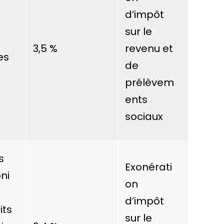
d’impôt
sur le
3,5 %
revenu et
es
de
prélèvem
ents
sociaux
s
Exonérati
ni
on
d’impôt
its
sur le