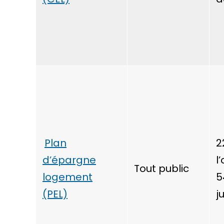
Plan
2
d’épargne
l
Tout public
logement
5
(PEL)
j