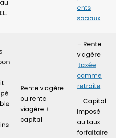
 au
ents
EL.
sociaux
– Rente
s
viagère
pon
taxée
comme
it
retraite
Rente viagère
ipé
ou rente
– Capital
ble
viagère +
imposé
capital
au taux
ins
forfaitaire