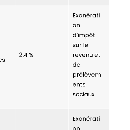
Exonérati
on
d’impôt
sur le
2,4 %
revenu et
es
de
prélèvem
ents
sociaux
Exonérati
on