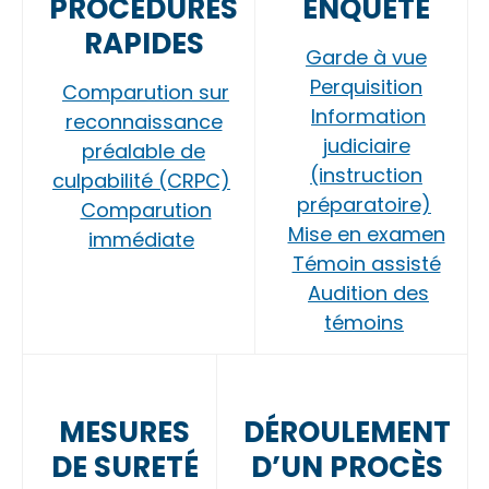
PROCÉDURES
ENQUÊTE
RAPIDES
Garde à vue
Perquisition
Comparution sur
Information
reconnaissance
judiciaire
préalable de
(instruction
culpabilité (CRPC)
préparatoire)
Comparution
Mise en examen
immédiate
Témoin assisté
Audition des
témoins
MESURES
DÉROULEMENT
DE SURETÉ
D’UN PROCÈS