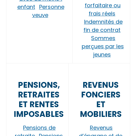
forfaitaire ou
enfant
Personne
frais réels
veuve
Indemnités de
fin de contrat
Sommes
perçues par les
jeunes
PENSIONS,
REVENUS
RETRAITES
FONCIERS
ET RENTES
ET
IMPOSABLES
MOBILIERS
Pensions de
Revenus
retraite
Pensions
d’épargne et de