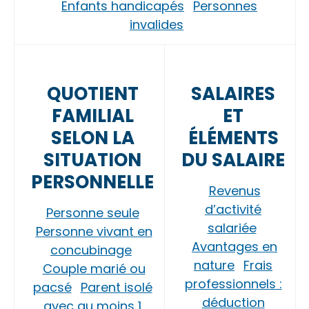
Enfants handicapés
Personnes
invalides
QUOTIENT
SALAIRES
FAMILIAL
ET
SELON LA
ÉLÉMENTS
SITUATION
DU SALAIRE
PERSONNELLE
Revenus
d’activité
Personne seule
salariée
Personne vivant en
Avantages en
concubinage
nature
Frais
Couple marié ou
professionnels :
pacsé
Parent isolé
déduction
avec au moins 1