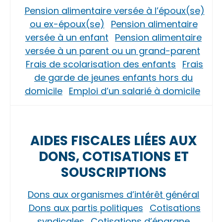
Pension alimentaire versée à l’époux(se)
ou ex-époux(se)
Pension alimentaire
versée à un enfant
Pension alimentaire
versée à un parent ou un grand-parent
Frais de scolarisation des enfants
Frais
de garde de jeunes enfants hors du
domicile
Emploi d’un salarié à domicile
AIDES FISCALES LIÉES AUX
DONS, COTISATIONS ET
SOUSCRIPTIONS
Dons aux organismes d’intérêt général
Dons aux partis politiques
Cotisations
syndicales
Cotisations d’épargne