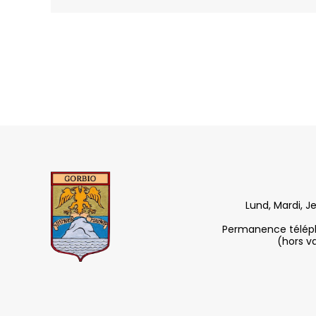
Lund, Mardi, J
Permanence télépho
(hors v