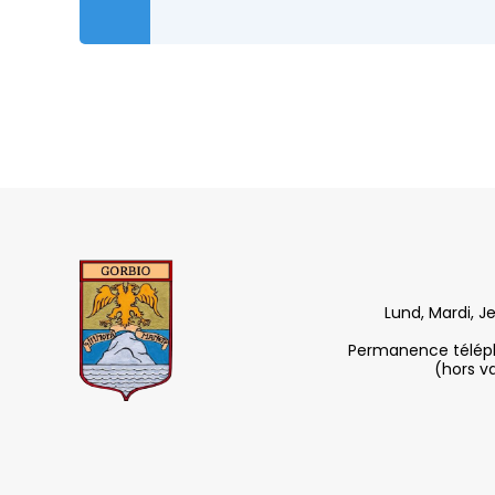
Lund, Mardi, J
Permanence télépho
(hors v