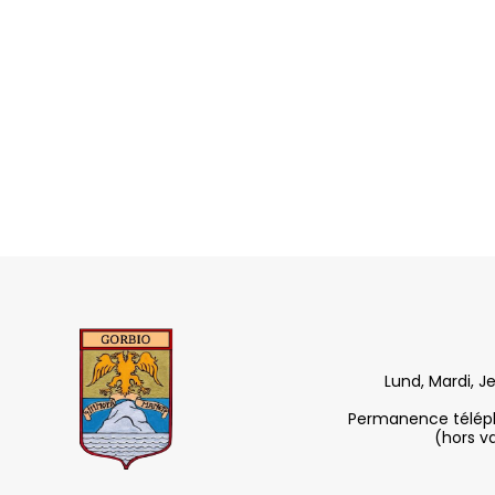
Lund, Mardi, J
Permanence télépho
(hors v