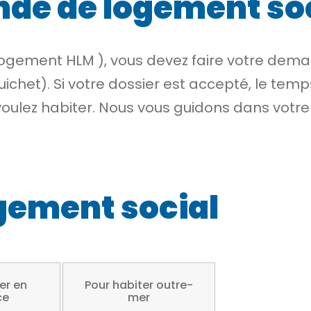
de de logement so
logement HLM
), vous devez faire votre dem
ichet). Si votre dossier est accepté, le tem
oulez habiter. Nous vous guidons dans votr
gement social
er en
Pour habiter outre-
ce
mer