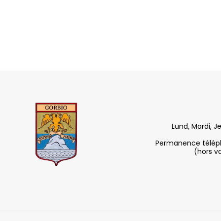
Lund, Mardi, J
Permanence télépho
(hors v