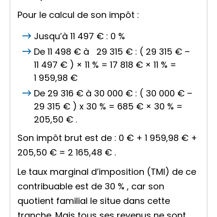
Pour le calcul de son impôt :
Jusqu’à
11 497 €
:
0 %
De
11 498 €
à
29 315 €
: (
29 315 €
–
11 497 €
) ×
11 %
=
17 818 €
×
11 %
=
1 959,98 €
De
29 316 €
à
30 000 €
: (
30 000 €
–
29 315 €
) x
30 %
=
685 €
×
30 %
=
205,50 €
.
Son impôt brut est de :
0 €
+
1 959,98 €
+
205,50 €
=
2 165,48 €
.
Le taux marginal d’imposition (TMI) de ce
contribuable est de
30 %
, car son
quotient familial le situe dans cette
tranche. Mais tous ses revenus ne sont