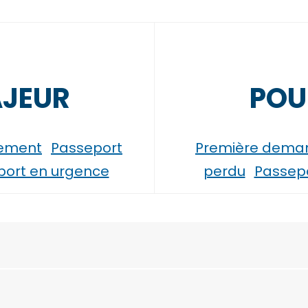
AJEUR
POU
lement
Passeport
Première dema
port en urgence
perdu
Passepo