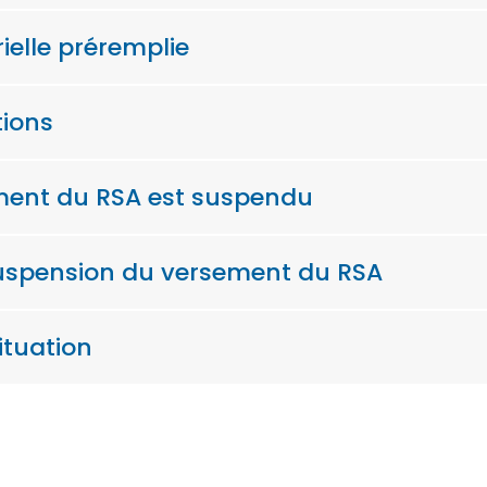
rielle préremplie
tions
ement du RSA est suspendu
suspension du versement du RSA
ituation