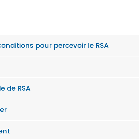
 conditions pour percevoir le RSA
de de RSA
ier
ent