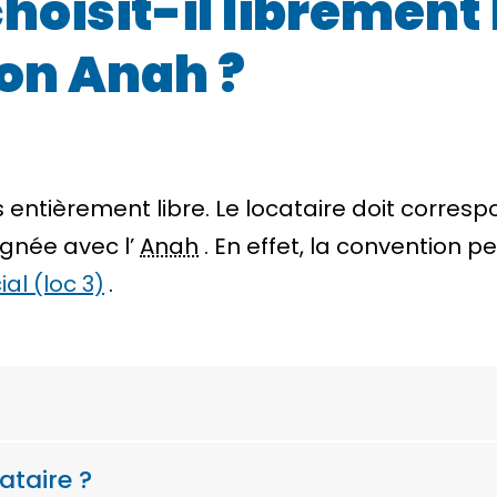
hoisit-il librement 
on Anah ?
s entièrement libre. Le locataire doit corresp
ignée avec l’
Anah
. En effet, la convention p
ial (loc 3)
.
ataire ?