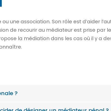
l
ou une association. Son rôle est d’aider l’a
sion de recourir au médiateur est prise par l
ropose la médiation dans les cas où il y a des
onnaître.
énale ?
cider de désigner un médiateur pénal ?