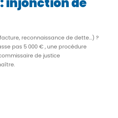
 injonction de
facture, reconnaissance de dette…) ?
asse pas
5 000 €
, une procédure
commissaire de justice
aître.