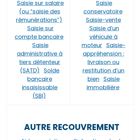
Saisie sur salaire
Saisie
(ou “saisie des
conservatoire
rémunérations”)
Saisie-vente
Saisie sur
Saisie d’un
compte bancaire
véhicule à
Saisie
moteur
Saisie-
administrative à
appréhension :
tiers détenteur
livraison ou
(SATD)
Solde
restitution d’un
bancaire
bien
Saisie
insaisissable
immobilière
(SBI)
AUTRE RECOUVREMENT