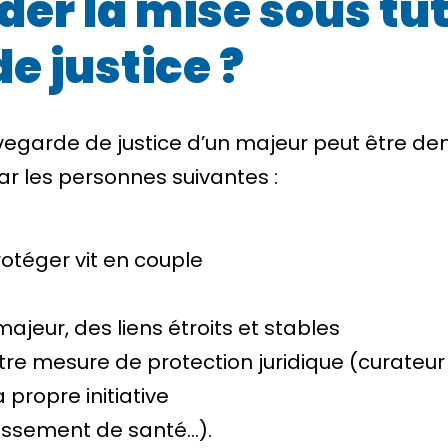
r la mise sous tute
e justice ?
auvegarde de justice d’un majeur peut être 
par les personnes suivantes :
protéger
vit en couple
ajeur, des liens étroits et stables
tre mesure de protection juridique (curateu
a propre initiative
lissement de santé…).