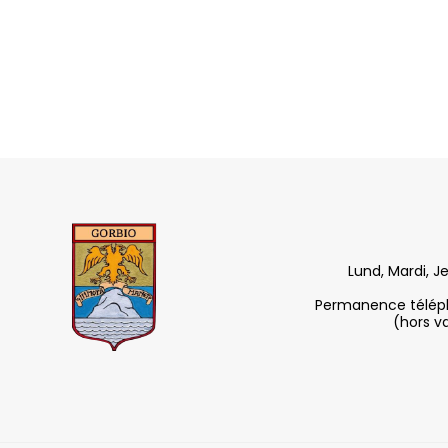
Lund, Mardi, J
Permanence télépho
(hors v