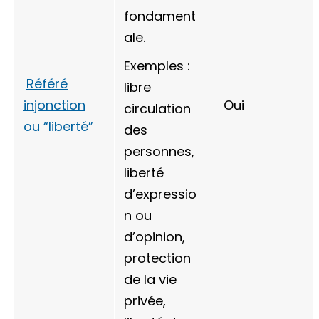
fondament
ale.
Exemples :
Référé
libre
injonction
Oui
circulation
ou “liberté”
des
personnes,
liberté
d’expressio
n ou
d’opinion,
protection
de la vie
privée,