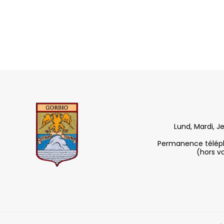
Lund, Mardi, J
Permanence télépho
(hors v