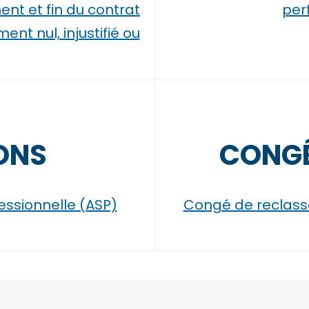
ent et fin du contrat
per
ent nul, injustifié ou
ONS
CONGÉ
essionnelle (ASP)
Congé de reclas