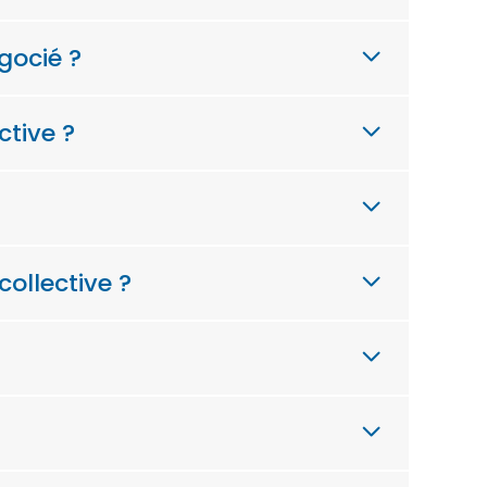
gocié ?
tive ?
ollective ?