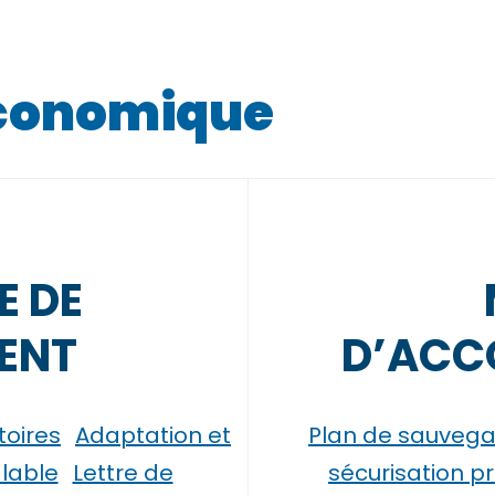
économique
E DE
ENT
D’ACC
toires
Adaptation et
Plan de sauvegar
alable
Lettre de
sécurisation p