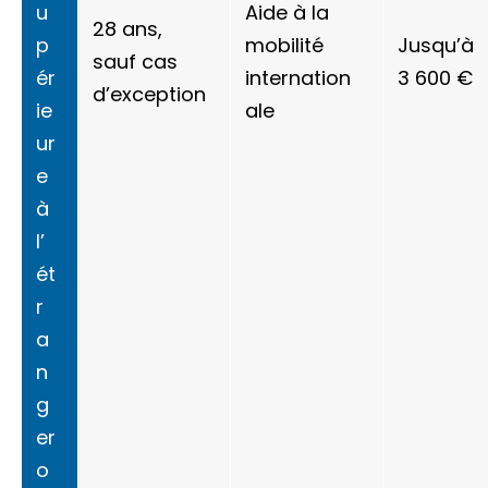
u
Aide à la
28 ans,
p
mobilité
Jusqu’à
sauf cas
ér
internation
3 600 €
d’exception
ie
ale
ur
e
à
l’
ét
r
a
n
g
er
o