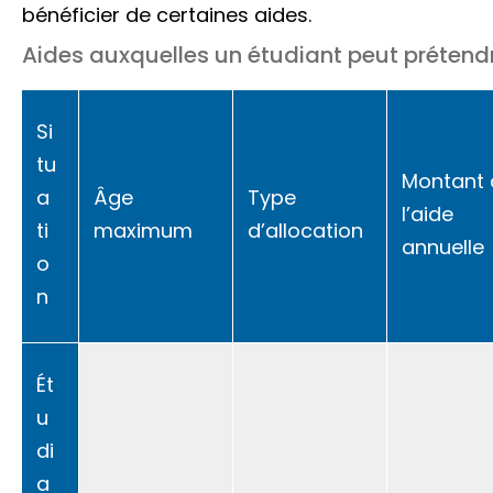
bénéficier de certaines aides.
Aides auxquelles un étudiant peut prétend
Si
tu
Montant 
a
Âge
Type
l’aide
ti
maximum
d’allocation
annuelle
o
n
Ét
u
di
a