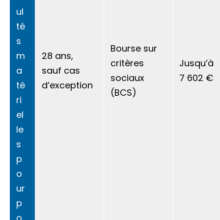
ul
té
s
Bourse sur
m
28 ans,
critères
Jusqu’à
a
sauf cas
sociaux
7 602 €
té
d’exception
(BCS)
ri
el
le
s
p
o
ur
p
o