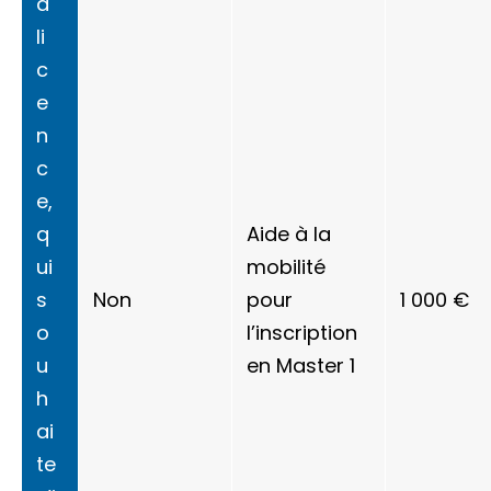
a
li
c
e
n
c
e,
q
Aide à la
ui
mobilité
s
Non
pour
1 000 €
o
l’inscription
u
en Master 1
h
ai
te