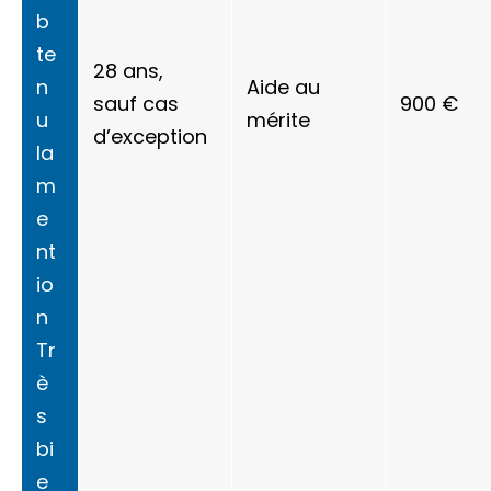
b
te
28 ans,
n
Aide au
sauf cas
900 €
u
mérite
d’exception
la
m
e
nt
io
n
Tr
è
s
bi
e