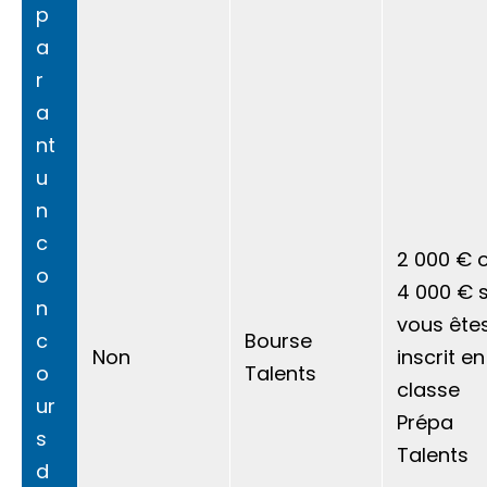
p
a
r
a
nt
u
n
c
2 000 €
o
o
4 000 €
s
n
vous ête
c
Bourse
Non
inscrit en
o
Talents
classe
ur
Prépa
s
Talents
d