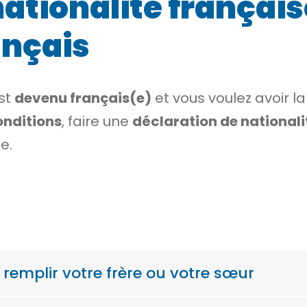
ationalité français
ançais
st
devenu français(e)
et vous voulez avoir l
onditions
, faire une
déclaration de nationali
e.
t remplir votre frère ou votre sœur