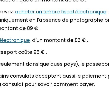
 devez
acheter un timbre fiscal électronique
t (uniquement en l’absence de photographe p
montant de
89 €
.
 électronique
d’un montant de
86 €
.
asseport coûte
96 €
.
 (seulement dans
quelques pays
), le passepo
ains consulats acceptent aussi le paiement 
 du consulat pour savoir comment payer.