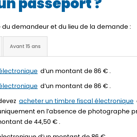
un passeport ?
e du demandeur et du lieu de la demande :
Avant 15 ans
 électronique
d’un montant de
86 €
.
 électronique
d’un montant de
86 €
.
 devez
acheter un timbre fiscal électronique
t (uniquement en l’absence de photographe p
montant de
44,50 €
.
 électronique d’un montant de
86 €
.