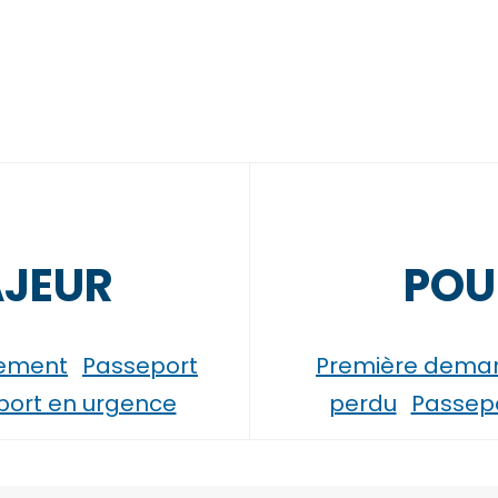
AJEUR
POU
lement
Passeport
Première dema
port en urgence
perdu
Passepo