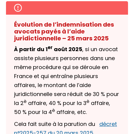
Évolution de l’indemnisation des
avocats payés à l’aide
juridictionnelle – 25 mars 2025
er
À partir du 1
août 2025
, si un avocat
assiste plusieurs personnes dans une
même procédure qui se déroule en
France et qui entraîne plusieurs
affaires, le montant de l’aide
juridictionnelle sera réduit de
30 %
pour
è
è
la 2
affaire,
40 %
pour la 3
affaire,
è
50 %
pour la 4
affaire, etc.
Cela fait suite à la parution du
décret
n°2025-257 du 20 mars 2025
.