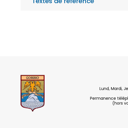
Textes de référence
Lund, Mardi, J
Permanence télépho
(hors v