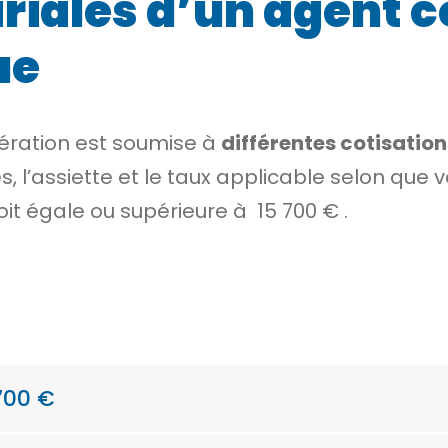
riales d’un agent c
ue
nération est soumise à
différentes cotisation
es,
l’assiette
et le taux applicable selon que 
soit égale ou supérieure à
15 700 €
.
700 €