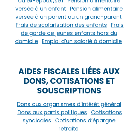
ou ex-époux(se)
Pension alimentaire
versée à un enfant
Pension alimentaire
versée à un parent ou un grand-parent
Frais de scolarisation des enfants
Frais
de garde de jeunes enfants hors du
domicile
Emploi d’un salarié à domicile
AIDES FISCALES LIÉES AUX
DONS, COTISATIONS ET
SOUSCRIPTIONS
Dons aux organismes d’intérêt général
Dons aux partis politiques
Cotisations
syndicales
Cotisations d’épargne
retraite