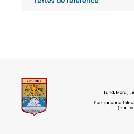
Textes de référence
Lund, Mardi, J
Permanence télépho
(hors v