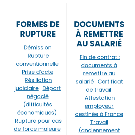
FORMES DE
DOCUMENTS
RUPTURE
À REMETTRE
AU SALARIÉ
Démission
Rupture
Fin de contrat :
conventionnelle
documents à
Prise d’acte
remettre au
Résiliation
salarié
Certificat
judiciaire
Départ
de travail
négocié
Attestation
(difficultés
employeur
économiques)
destinée à France
Rupture pour cas
Travail
de force majeure
(anciennement