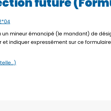
ction future (Form
2*04
 un mineur émancipé (le mandant) de désig
 et indiquer expressément sur ce formulaire
telle…)