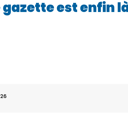
azette est enfin là
026