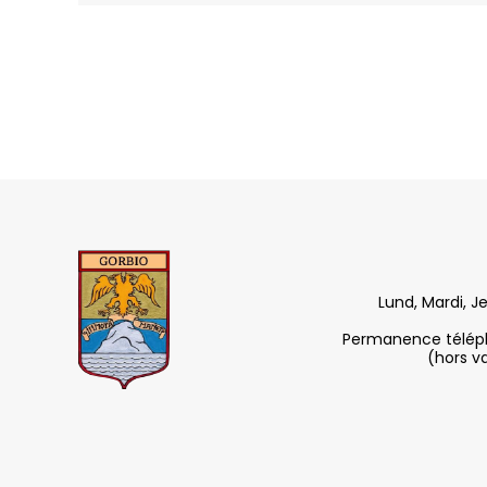
Lund, Mardi, J
Permanence télépho
(hors v