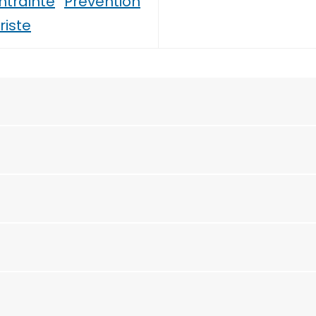
ntrainte
Prévention
riste