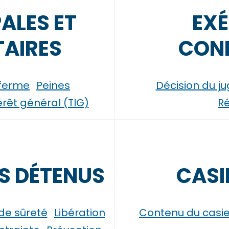
PALES ET
EXÉ
AIRES
CON
 ferme
Peines
Décision du j
térêt général (TIG)
Ré
NS DÉTENUS
CASI
de sûreté
Libération
Contenu du casie